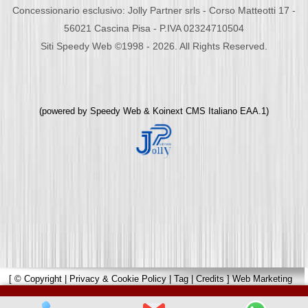
Concessionario esclusivo: Jolly Partner srls - Corso Matteotti 17 -
56021 Cascina Pisa - P.IVA 02324710504
Siti Speedy Web ©1998 - 2026. All Rights Reserved.
(powered by
Speedy Web
&
Koinext CMS Italiano
EAA.1)
[
© Copyright
|
Privacy & Cookie Policy
|
Tag
|
Credits
]
Web Marketing
Pisa
powered by
Pisa Online
|
Hotels Web
|
Italia Search
|
Network Portali