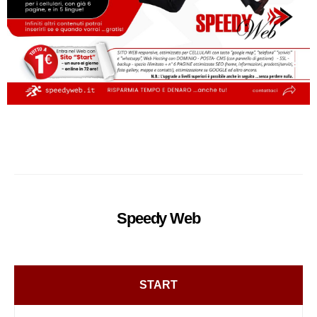
Speedy
Web
START