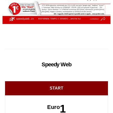
Speedy
Web
START
1
Euro