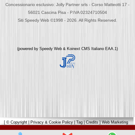
Concessionario esclusivo: Jolly Partner srls - Corso Matteotti 17 -
56021 Cascina Pisa - P.IVA 02324710504
Siti Speedy Web ©1998 - 2026. All Rights Reserved.
(powered by
Speedy Web
&
Koinext CMS Italiano
EAA.1)
[
© Copyright
|
Privacy & Cookie Policy
|
Tag
|
Credits
]
Web Marketing
Pisa
powered by
Pisa Online
|
Hotels Web
|
Italia Search
|
Network Portali