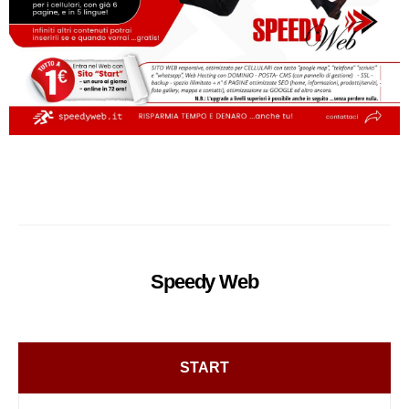
Speedy
Web
START