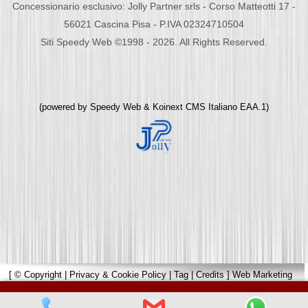
Concessionario esclusivo: Jolly Partner srls - Corso Matteotti 17 -
56021 Cascina Pisa - P.IVA 02324710504
Siti Speedy Web ©1998 - 2026. All Rights Reserved.
(powered by
Speedy Web
&
Koinext CMS Italiano
EAA.1)
[
© Copyright
|
Privacy & Cookie Policy
|
Tag
|
Credits
]
Web Marketing
Pisa
powered by
Pisa Online
|
Hotels Web
|
Italia Search
|
Network Portali