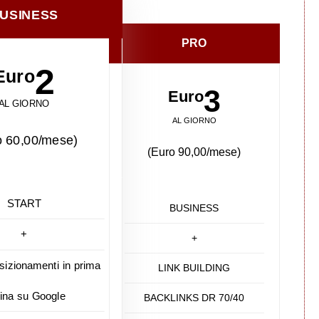
USINESS
PRO
2
Euro
3
Euro
AL GIORNO
AL GIORNO
o 60,00/mese)
(Euro 90,00/mese)
START
BUSINESS
+
+
sizionamenti in prima
LINK BUILDING
ina su Google
BACKLINKS DR 70/40