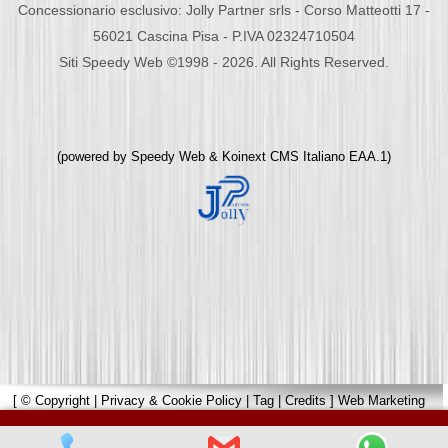
Concessionario esclusivo: Jolly Partner srls - Corso Matteotti 17 -
56021 Cascina Pisa - P.IVA 02324710504
Siti Speedy Web ©1998 - 2026. All Rights Reserved.
(powered by
Speedy Web
&
Koinext CMS Italiano
EAA.1)
[
© Copyright
|
Privacy & Cookie Policy
|
Tag
|
Credits
]
Web Marketing
Pisa
powered by
Pisa Online
|
Hotels Web
|
Italia Search
|
Network Portali