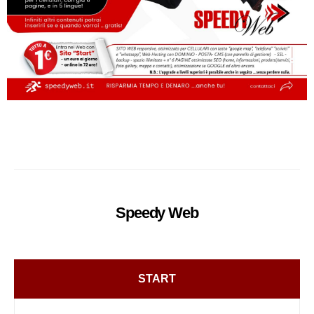
Speedy
Web
START