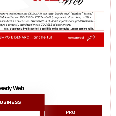
eedy
Web
USINESS
PRO