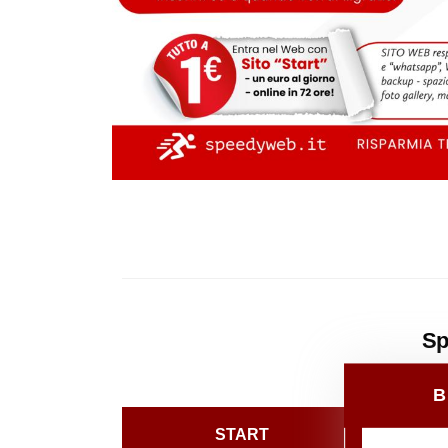
Sp
B
START