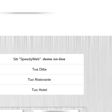
Siti "SpeedyWeb"
:
demo on-line
Tua Ditta
Tuo Ristorante
Tuo Hotel