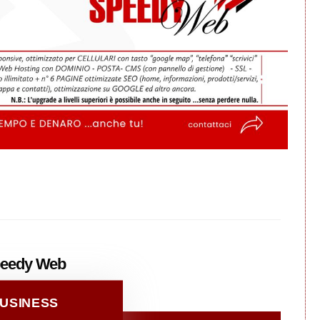
eedy
Web
USINESS