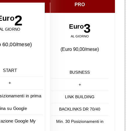
PRO
2
Euro
3
Euro
AL GIORNO
AL GIORNO
o 60,00/mese)
(Euro 90,00/mese)
START
BUSINESS
+
+
sizionamenti in prima
LINK BUILDING
ina su Google
BACKLINKS DR 70/40
zazione Google My
Min. 30 Posizionamenti in