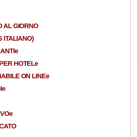
O AL GIORNO
 ITALIANO)
ANTIe
PER HOTELe
ABILE ON LINEe
Ie
IVOe
ICATO